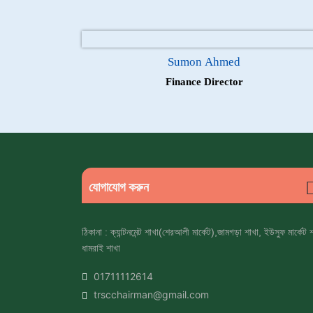
Sumon Ahmed
Finance Director
যোগাযোগ করুন
ঠিকানা : ক্যান্টনমেন্ট শাখা(শেরআলী মার্কেট),জামগড়া শাখা, ইউসুফ মার্কেট 
ধামরাই শাখা
01711112614
trscchairman@gmail.com