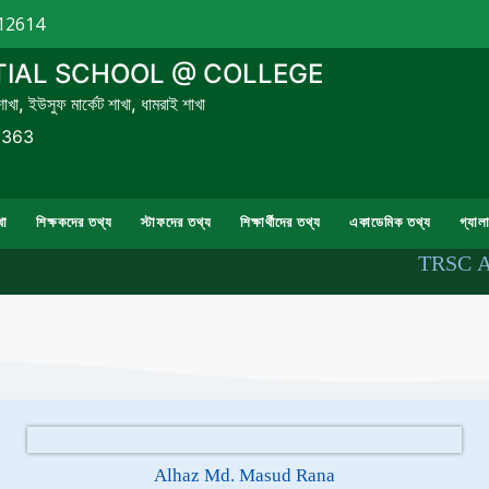
12614
TIAL SCHOOL @ COLLEGE
 শাখা, ইউসুফ মার্কেট শাখা, ধামরাই শাখা
1363
থা
শিক্ষকদের তথ্য
স্টাফদের তথ্য
শিক্ষার্থীদের তথ্য
একাডেমিক তথ্য
গ্যালা
TRSC Admi
Alhaz Md. Masud Rana