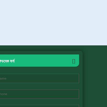
িডবেক ফর্ম